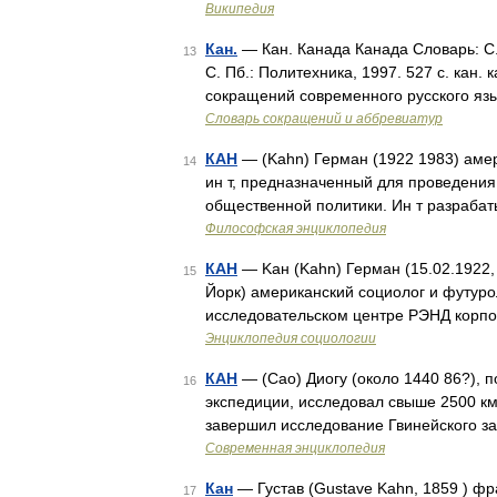
Википедия
Кан.
— Кан. Канада Канада Словарь: С.
13
С. Пб.: Политехника, 1997. 527 с. кан.
сокращений современного русского язы
Словарь сокращений и аббревиатур
КАН
— (Kahn) Герман (1922 1983) амер.
14
ин т, предназначенный для проведения
общественной политики. Ин т разраба
Философская энциклопедия
КАН
— Kан (Kahn) Герман (15.02.1922,
15
Йорк) американский социолог и футурол
исследовательском центре РЭНД корп
Энциклопедия социологии
КАН
— (Cao) Диогу (около 1440 86?), п
16
экспедиции, исследовал свыше 2500 к
завершил исследование Гвинейского за
Современная энциклопедия
Кан
— Густав (Gustave Kahn, 1859 ) фра
17