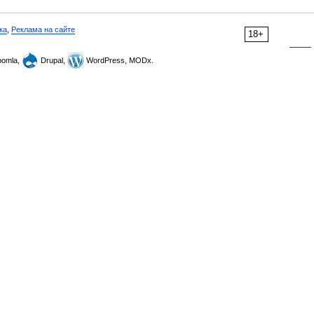
ка
,
Реклама на сайте
18+
omla,
Drupal,
WordPress, MODx.