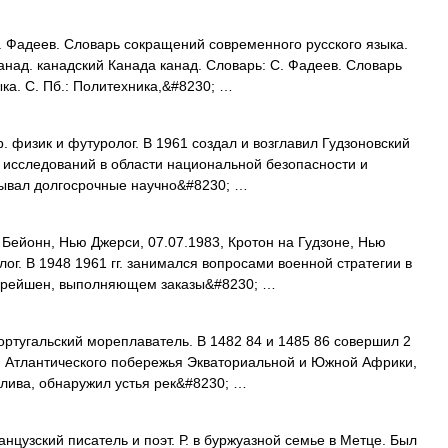
 Фадеев. Словарь сокращений современного русского языка.
 канад. канадский Канада канад. Словарь: С. Фадеев. Словарь
ка. С. Пб.: Политехника,&#8230; …
 физик и футуролог. В 1961 создал и возглавил Гудзоновский
 исследований в области национальной безопасности и
тывал долгосрочные научно&#8230; …
 Бейонн, Нью Джерси, 07.07.1983, Кротон на Гудзоне, Нью
ог. В 1948 1961 гг. занимался вопросами военной стратегии в
орейшен, выполняющем заказы&#8230; …
ортугальский мореплаватель. В 1482 84 и 1485 86 совершил 2
м Атлантического побережья Экваториальной и Южной Африки,
лива, обнаружил устья рек&#8230; …
нцузский писатель и поэт. Р. в буржуазной семье в Метце. Был