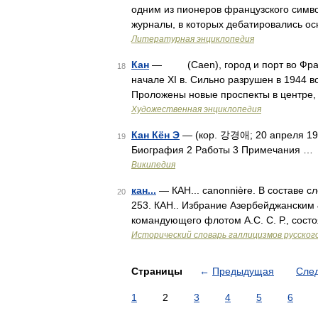
одним из пионеров французского симв
журналы, в которых дебатировались о
Литературная энциклопедия
Кан
— (Caen), город и порт во Франц
18
начале XI в. Сильно разрушен в 1944 в
Проложены новые проспекты в центре,
Художественная энциклопедия
Кан Кён Э
— (кор. 강경애; 20 апреля 190
19
Биография 2 Работы 3 Примечания …
Википедия
кан...
— КАН... сanonnière. В составе с
20
253. КАН.. Избрание Азербейджанским
командующего флотом А.С. С. Р., сост
Исторический словарь галлицизмов русског
Страницы
←
Предыдущая
Сле
1
2
3
4
5
6