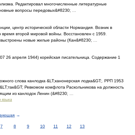
олизма. Редактировал многочисленные литературные
сновные вопросы передовых&#8230; …
ии, центр исторической области Нормандия. Возник в
о время второй мировой войны. Восстановлен с 1959.
 выстроены новые жилые районы (Кан&#8230; …
7 26 апреля 1944) корейская писательница. Содержание 1
ложного слова канлодка &LT;канонерская лодка&GT;. РРП 1953
 &LT;так&GT; Ревкомом комфлота Раскольникова на должность
оящим из канлодок Ленин (&#8230; …
о языка
дующая
→
7
8
9
10
11
12
13