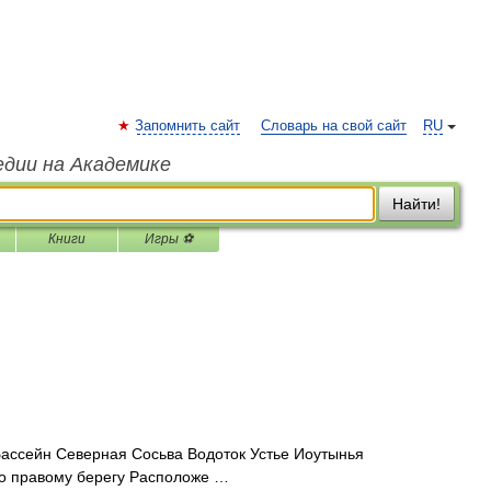
Запомнить сайт
Словарь на свой сайт
RU
едии на Академике
Найти!
Книги
Игры ⚽
ассейн Северная Сосьва Водоток Устье Иоутынья
о правому берегу Расположе …