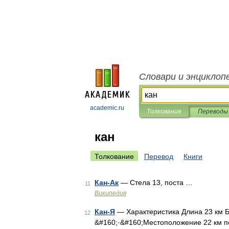
Словари и энциклоп
academic.ru
Толкования
Переводы
кан
Толкование
Перевод
Книги
Кан-Ак
— Стела 13, поста …
11
Википедия
Кан-Я
— Характеристика Длина 23 км Б
12
&#160;·&#160;Местоположение 22 км п